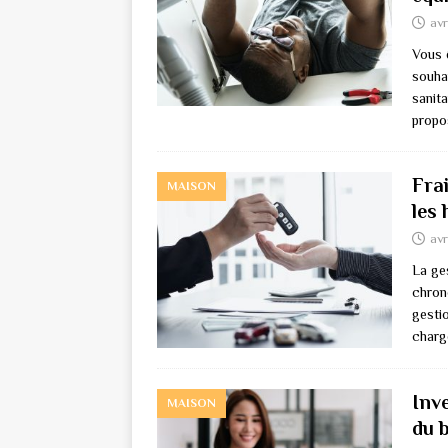
avr
Vous 
souhai
sanita
propo
Fra
MAISON
les
avr
La ges
chrono
gestio
charg
Inve
MAISON
du b