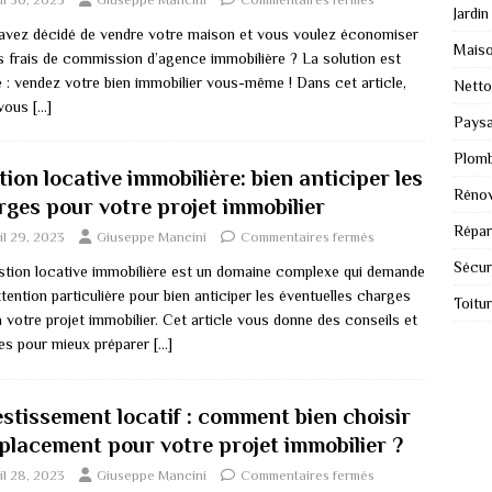
Jardin
avez décidé de vendre votre maison et vous voulez économiser
Mais
es frais de commission d’agence immobilière ? La solution est
e : vendez votre bien immobilier vous-même ! Dans cet article,
Nett
 vous
[…]
Paysa
Plomb
ion locative immobilière: bien anticiper les
Rénov
rges pour votre projet immobilier
Répar
il 29, 2023
Giuseppe Mancini
Commentaires fermés
Sécur
stion locative immobilière est un domaine complexe qui demande
tention particulière pour bien anticiper les éventuelles charges
Toitu
à votre projet immobilier. Cet article vous donne des conseils et
es pour mieux préparer
[…]
estissement locatif : comment bien choisir
mplacement pour votre projet immobilier ?
il 28, 2023
Giuseppe Mancini
Commentaires fermés