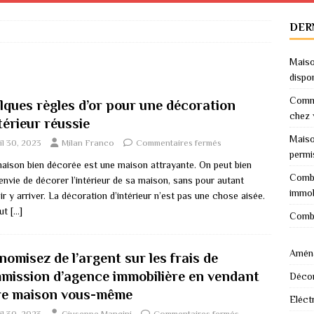
DER
Maiso
dispo
Comme
lques règles d’or pour une décoration
chez 
térieur réussie
Maiso
il 30, 2023
Milan Franco
Commentaires fermés
permi
aison bien décorée est une maison attrayante. On peut bien
Combi
envie de décorer l’intérieur de sa maison, sans pour autant
immob
r y arriver. La décoration d’intérieur n’est pas une chose aisée.
eut
[…]
Combi
Amén
omisez de l’argent sur les frais de
mission d’agence immobilière en vendant
Décor
re maison vous-même
Eléctr
il 30, 2023
Giuseppe Mancini
Commentaires fermés