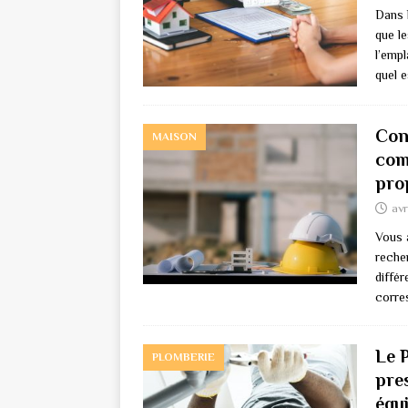
Dans l
que le
l’emp
quel 
Con
MAISON
com
pro
avr
Vous 
reche
différ
corre
Le 
PLOMBERIE
pres
équ