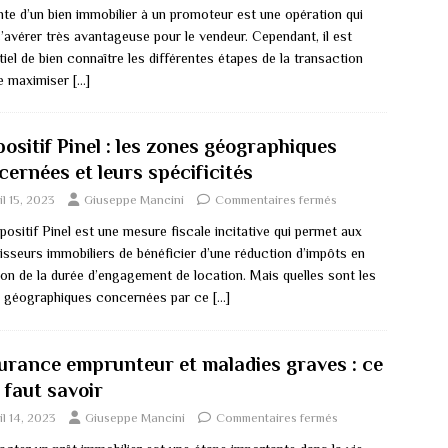
nte d’un bien immobilier à un promoteur est une opération qui
’avérer très avantageuse pour le vendeur. Cependant, il est
iel de bien connaître les différentes étapes de la transaction
de maximiser
[…]
ositif Pinel : les zones géographiques
cernées et leurs spécificités
il 15, 2023
Giuseppe Mancini
Commentaires fermés
positif Pinel est une mesure fiscale incitative qui permet aux
isseurs immobiliers de bénéficier d’une réduction d’impôts en
ion de la durée d’engagement de location. Mais quelles sont les
 géographiques concernées par ce
[…]
urance emprunteur et maladies graves : ce
l faut savoir
il 14, 2023
Giuseppe Mancini
Commentaires fermés