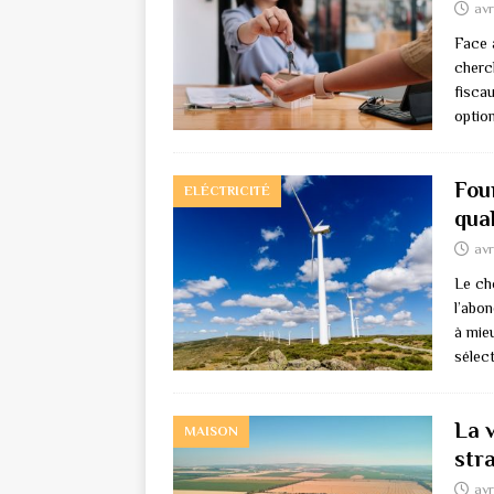
avr
Face 
cherc
fisca
optio
Four
ELÉCTRICITÉ
qual
avr
Le cho
l’abo
à mie
sélec
La v
MAISON
str
avr