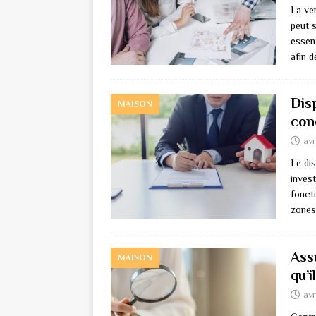
La ve
peut s
essent
afin 
Disp
MAISON
con
avr
Le dis
invest
fonct
zones
Ass
MAISON
qu’i
avr