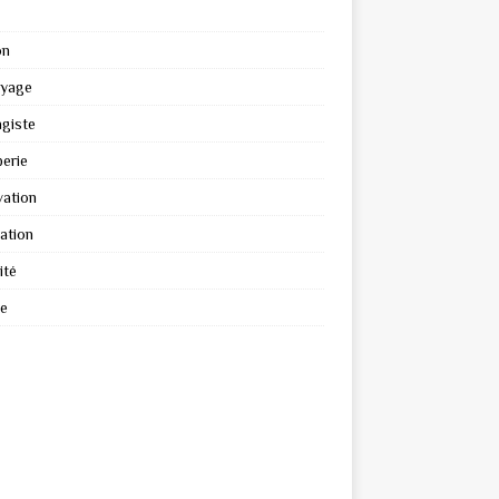
on
oyage
giste
erie
ation
ation
ité
re