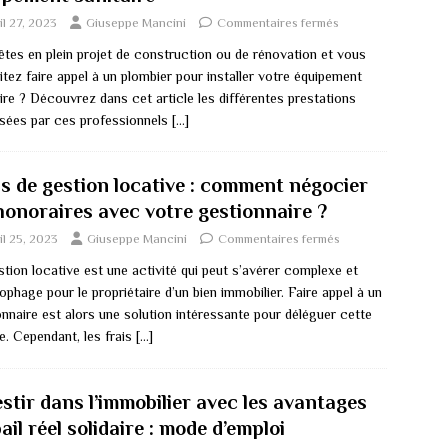
il 27, 2023
Giuseppe Mancini
Commentaires fermés
êtes en plein projet de construction ou de rénovation et vous
tez faire appel à un plombier pour installer votre équipement
ire ? Découvrez dans cet article les différentes prestations
sées par ces professionnels
[…]
is de gestion locative : comment négocier
 honoraires avec votre gestionnaire ?
il 25, 2023
Giuseppe Mancini
Commentaires fermés
tion locative est une activité qui peut s’avérer complexe et
phage pour le propriétaire d’un bien immobilier. Faire appel à un
nnaire est alors une solution intéressante pour déléguer cette
e. Cependant, les frais
[…]
stir dans l’immobilier avec les avantages
ail réel solidaire : mode d’emploi