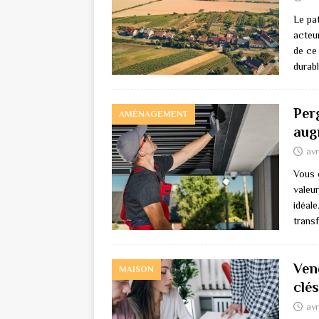
Le pa
acteur
de ce
durabl
Per
AMÉNAGEMENT
aug
avr
Vous 
valeur
idéal
trans
Ven
MAISON
clés
avr