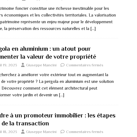
trimoine foncier constitue une richesse inestimable pour les
s économiques et les collectivités territoriales. La valorisation
 patrimoine représente un enjeu majeur pour le développement
e, la préservation des ressources naturelles et la
[…]
gola en aluminium : un atout pour
menter la valeur de votre propriété
il 19, 2023
Giuseppe Mancini
Commentaires fermés
cherchez à améliorer votre extérieur tout en augmentant la
 de votre propriété ? La pergola en aluminium est une solution
e. Découvrez comment cet élément architectural peut
former votre jardin et devenir un
[…]
dre à un promoteur immobilier : les étapes
 de la transaction
il 18, 2023
Giuseppe Mancini
Commentaires fermés