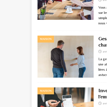
Vous 
sur l
simpl
nous
Gest
MAISON
cha
avr
La ge
une at
liées 
astuc
Inv
MAISON
l’e
avr