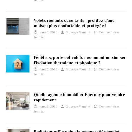
Volets roulants occultants : profitez d’une
maison plus confortable et protégée !
mars 6, 2026
Giuseppe Mancini
Commentaires
fermés
Fenêtres, portes et volets : comment maximiser
l’isolation thermique et phonique ?
mars 6, 2026
Giuseppe Mancini
Commentaires
fermés
Quelle agence immobilier Epernay pour vendre
rapidement
mars 5, 2026
Giuseppe Mancini
Commentaires
fermés
Radiateur grille pain : le comparatif complet