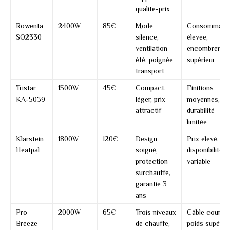
qualité-prix
Rowenta
2400W
85€
Mode
Consommati
SO2330
silence,
élevée,
ventilation
encombremen
été, poignée
supérieur
transport
Tristar
1500W
45€
Compact,
Finitions
KA-5039
léger, prix
moyennes,
attractif
durabilité
limitée
Klarstein
1800W
120€
Design
Prix élevé,
Heatpal
soigné,
disponibilité
protection
variable
surchauffe,
garantie 3
ans
Pro
2000W
65€
Trois niveaux
Câble court,
Breeze
de chauffe,
poids supérie