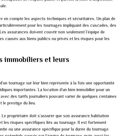
ale.
re en compte les aspects techniques et sécuritaires. Un plan de
particulièrement pour les tournages impliquant des cascades, des
. Les assurances doivent couvrir non seulement l’équipe de
 causés aux biens publics ou privés et les risques pour les
s immobiliers et leurs
 d’un tournage sur leur bien représente à la fois une opportunité
diques importantes. La location d’un bien immobilier pour un
avec des tarifs journaliers pouvant varier de quelques centaines
t le prestige du lieu.
. Le propriétaire doit s’assurer que son assurance habitation
 les risques spécifiques liés au tournage. Il est fortement
tie ou une assurance spécifique pour la durée du tournage.
 potentiels causés par l’équipe de tournage, mais aussi les