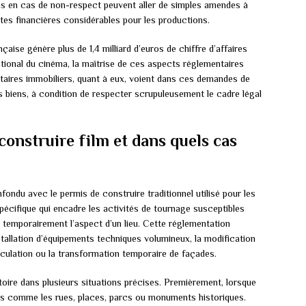
ons en cas de non-respect peuvent aller de simples amendes à
tes financières considérables pour les productions.
çaise génère plus de 1,4 milliard d’euros de chiffre d’affaires
tional du cinéma, la maîtrise de ces aspects réglementaires
taires immobiliers, quant à eux, voient dans ces demandes de
s biens, à condition de respecter scrupuleusement le cadre légal
construire film et dans quels cas
fondu avec le permis de construire traditionnel utilisé pour les
 spécifique qui encadre les activités de tournage susceptibles
 temporairement l’aspect d’un lieu. Cette réglementation
stallation d’équipements techniques volumineux, la modification
irculation ou la transformation temporaire de façades.
oire dans plusieurs situations précises. Premièrement, lorsque
lics comme les rues, places, parcs ou monuments historiques.