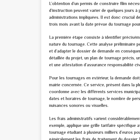
L’obtention d’un permis de construire film néces
d’instruction peuvent varier de quelques jours à 
administrations impliquées. Il est donc crucial 
trois mois avant la date prévue du tournage pour
La première étape consiste à identifier préciséme
nature du tournage. Cette analyse préliminaire p
et d’adapter le dossier de demande en conséque
détaillée du projet, un plan de tournage précis, u
et une attestation d’assurance responsabilité civi
Pour les tournages en extérieur, la demande doit
mairie concernée. Ce service, présent dans la pl
coordonne avec les différents services municipau
dates et horaires de tournage, le nombre de perso
nuisances sonores ou visuelles.
Les frais administratifs varient considérablemen
exemple, applique une grille tarifaire spécifique 
tournage étudiant à plusieurs milliers d’euros 
généralement les frais de traitement du dossier, 