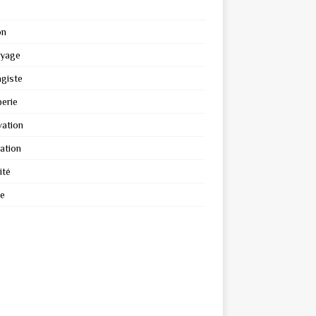
on
oyage
giste
erie
ation
ation
ité
re