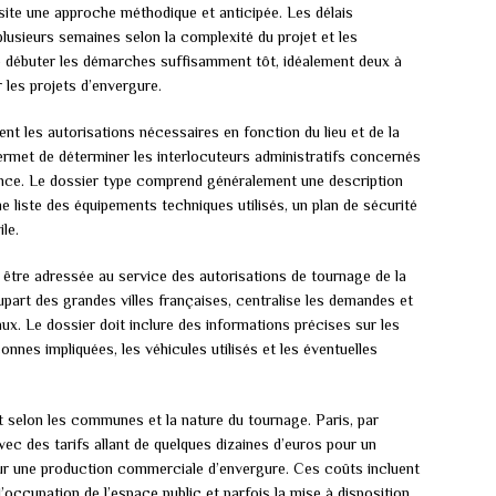
site une approche méthodique et anticipée. Les délais
plusieurs semaines selon la complexité du projet et les
de débuter les démarches suffisamment tôt, idéalement deux à
 les projets d’envergure.
nt les autorisations nécessaires en fonction du lieu et de la
ermet de déterminer les interlocuteurs administratifs concernés
nce. Le dossier type comprend généralement une description
ne liste des équipements techniques utilisés, un plan de sécurité
le.
 être adressée au service des autorisations de tournage de la
upart des grandes villes françaises, centralise les demandes et
x. Le dossier doit inclure des informations précises sur les
nnes impliquées, les véhicules utilisés et les éventuelles
t selon les communes et la nature du tournage. Paris, par
avec des tarifs allant de quelques dizaines d’euros pour un
pour une production commerciale d’envergure. Ces coûts incluent
l’occupation de l’espace public et parfois la mise à disposition