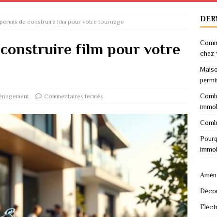
DER
 permis de construire film pour votre tournage
Comme
 construire film pour votre
chez 
Maiso
permi
Combi
énagement
Commentaires fermés
immob
Combi
Pourq
immob
Amén
Décor
Eléctr