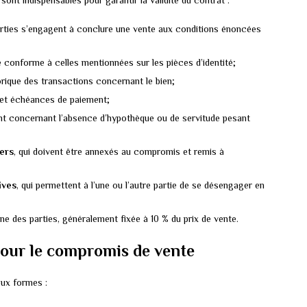
nt indispensables pour garantir la validité du contrat :
parties s’engagent à conclure une vente aux conditions énoncées
re conforme à celles mentionnées sur les pièces d’identité;
storique des transactions concernant le bien;
s et échéances de paiement;
t concernant l’absence d’hypothèque ou de servitude pesant
iers
, qui doivent être annexés au compromis et remis à
ives
, qui permettent à l’une ou l’autre partie de se désengager en
une des parties, généralement fixée à 10 % du prix de vente.
pour le compromis de vente
ux formes :