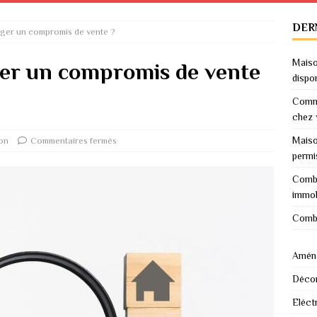
DER
ger un compromis de vente ?
Maiso
er un compromis de vente
dispo
Comme
chez 
Maiso
on
Commentaires fermés
permi
Combi
immob
Combi
Amén
Décor
Eléctr