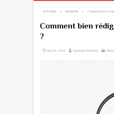
ACCUEIL
MAISON
Comment bien rédi
Comment bien rédig
?
mai 26, 2023
Giuseppe Mancini
Mais