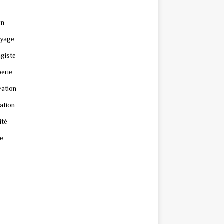
on
oyage
giste
erie
ation
ation
ité
re