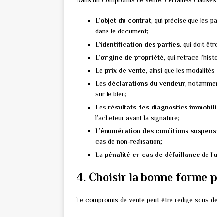
Dans un compromis de vente, certaines clauses so
L’
objet du contrat
, qui précise que les 
dans le document;
L’
identification des parties
, qui doit êt
L’
origine de propriété
, qui retrace l’hi
Le
prix de vente
, ainsi que les modalité
Les
déclarations du vendeur
, notammen
sur le bien;
Les
résultats des diagnostics immobil
l’acheteur avant la signature;
L’
énumération des conditions suspens
cas de non-réalisation;
La
pénalité en cas de défaillance
de l’
4. Choisir la bonne forme 
Le compromis de vente peut être rédigé sous de