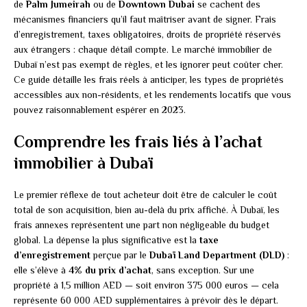
de
Palm Jumeirah
ou de
Downtown Dubai
se cachent des
mécanismes financiers qu’il faut maîtriser avant de signer. Frais
d’enregistrement, taxes obligatoires, droits de propriété réservés
aux étrangers : chaque détail compte. Le marché immobilier de
Dubaï n’est pas exempt de règles, et les ignorer peut coûter cher.
Ce guide détaille les frais réels à anticiper, les types de propriétés
accessibles aux non-résidents, et les rendements locatifs que vous
pouvez raisonnablement espérer en 2023.
Comprendre les frais liés à l’achat
immobilier à Dubaï
Le premier réflexe de tout acheteur doit être de calculer le coût
total de son acquisition, bien au-delà du prix affiché. À Dubaï, les
frais annexes représentent une part non négligeable du budget
global. La dépense la plus significative est la
taxe
d’enregistrement
perçue par le
Dubaï Land Department (DLD)
:
elle s’élève à
4% du prix d’achat
, sans exception. Sur une
propriété à 1,5 million AED — soit environ 375 000 euros — cela
représente 60 000 AED supplémentaires à prévoir dès le départ.