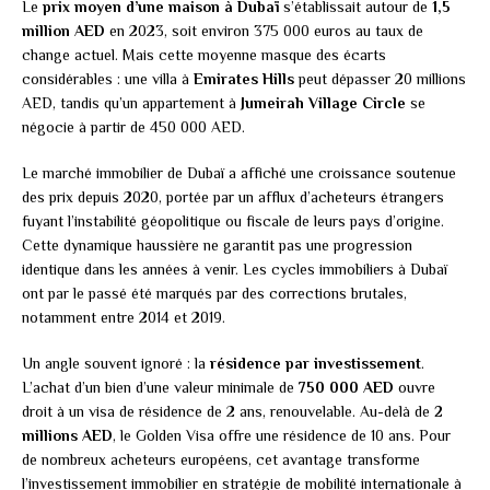
Le
prix moyen d’une maison à Dubaï
s’établissait autour de
1,5
million AED
en 2023, soit environ 375 000 euros au taux de
change actuel. Mais cette moyenne masque des écarts
considérables : une villa à
Emirates Hills
peut dépasser 20 millions
AED, tandis qu’un appartement à
Jumeirah Village Circle
se
négocie à partir de 450 000 AED.
Le marché immobilier de Dubaï a affiché une croissance soutenue
des prix depuis 2020, portée par un afflux d’acheteurs étrangers
fuyant l’instabilité géopolitique ou fiscale de leurs pays d’origine.
Cette dynamique haussière ne garantit pas une progression
identique dans les années à venir. Les cycles immobiliers à Dubaï
ont par le passé été marqués par des corrections brutales,
notamment entre 2014 et 2019.
Un angle souvent ignoré : la
résidence par investissement
.
L’achat d’un bien d’une valeur minimale de
750 000 AED
ouvre
droit à un visa de résidence de 2 ans, renouvelable. Au-delà de
2
millions AED
, le Golden Visa offre une résidence de 10 ans. Pour
de nombreux acheteurs européens, cet avantage transforme
l’investissement immobilier en stratégie de mobilité internationale à