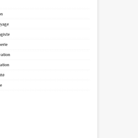
on
oyage
giste
erie
ation
ation
ité
re