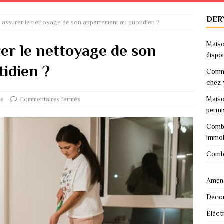
DER
assurer le nettoyage de son appartement au quotidien ?
Maiso
r le nettoyage de son
dispo
idien ?
Comme
chez 
Maiso
ge
Commentaires fermés
permi
Combi
immob
Combi
Amén
Décor
Eléctr