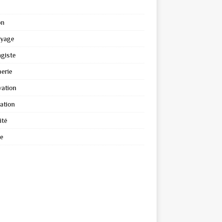
on
oyage
giste
erie
ation
ation
ité
re