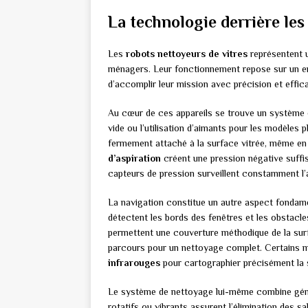
La technologie derrière les
Les
robots nettoyeurs de vitres
représentent u
ménagers. Leur fonctionnement repose sur un en
d’accomplir leur mission avec précision et effica
Au cœur de ces appareils se trouve un système d
vide ou l’utilisation d’aimants pour les modèles
fermement attaché à la surface vitrée, même en 
d’aspiration
créent une pression négative suffis
capteurs de pression surveillent constamment l’
La navigation constitue un autre aspect fondam
détectent les bords des fenêtres et les obstacle
permettent une couverture méthodique de la surfa
parcours pour un nettoyage complet. Certains
infrarouges
pour cartographier précisément la s
Le système de nettoyage lui-même combine gén
rotatifs ou vibrants assurent l’élimination des s