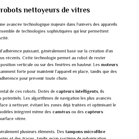
 robots nettoyeurs de vitres
ne avancée technologique majeure dans l’univers des appareils
semble de technologies sophistiquées qui leur permettent
cité.
’adhérence puissant, généralement basé sur la création d’un
 plus récents. Cette technologie permet au robot de rester
position verticale ou sur des fenêtres en hauteur. Les
moteurs
amment forte pour maintenir l’appareil en place, tandis que des
adhérence pour prévenir toute chute.
ental de ces robots. Dotés de
capteurs intelligents
, ils
s potentiels. Les algorithmes de navigation les plus avancés
ce à nettoyer, évitant les zones déjà traitées et optimisant le
 modèles intègrent même des
caméras
ou des
capteurs
urface vitrée.
éralement plusieurs éléments. Des
tampons microfibre
aletés et des traces, tandis qu’un système de pulvérisation