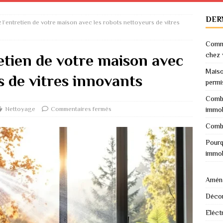
DER
l’entretien de votre maison avec les robots nettoyeurs de vitres
Comme
chez 
etien de votre maison avec
Maiso
s de vitres innovants
permi
Combi
Nettoyage
Commentaires fermés
immob
Combi
Pourq
immob
Amén
Décor
Eléctr