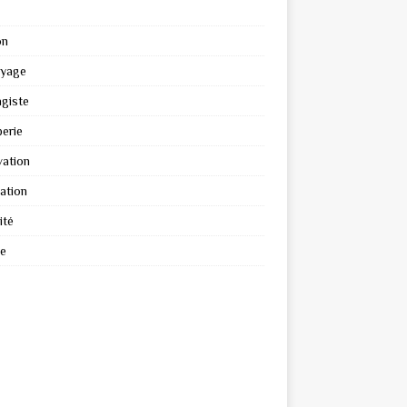
on
oyage
giste
erie
ation
ation
ité
re