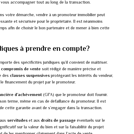
t vous accompagner tout au long de la transaction.
ans votre démarche, vendre à un promoteur immobilier peut
ssante et sécurisée pour le propriétaire. Il est néanmoins
mps afin de choisir le bon partenaire et de mener à bien cette
idiques à prendre en compte?
orte des spécificités juridiques qu’il convient de maîtriser.
e
compromis de vente
soit rédigé de manière précise et
re des
clauses suspensives
protégeant les intérêts du vendeur,
 le financement du projet par le promoteur.
nancière d’achèvement
(GFA) que le promoteur doit fournir.
 son terme, même en cas de défaillance du promoteur. Il est
 de cette garantie avant de s’engager dans la transaction.
e aux
servitudes
et aux
droits de passage
éventuels sur le
ficatif sur la valeur du bien et sur la faisabilité du projet
r et de les mentionner clairement dans l’acte de vente.