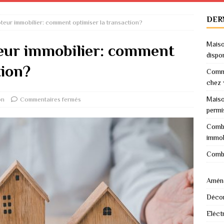
DER
eur immobilier: comment optimiser la transaction?
Maiso
eur immobilier: comment
dispo
tion?
Comme
chez 
Maiso
on
Commentaires fermés
permi
Combi
immob
Combi
Amén
Décor
Eléctr