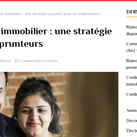
DER
t immobilier : une stratégie payante pour les emprunteurs
Maiso
immobilier : une stratégie
dispo
mprunteurs
Comme
chez 
Maiso
Maison
Commentaires fermés
permi
Combi
immob
Combi
Amén
Décor
Eléctr