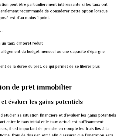
ration peut être particulièrement intéressante si les taux ont
 généralement recommandé de considérer cette option lorsque
oposé est d’au moins 1 point.
 :
 un taux d’intérêt réduit
 allègement du budget mensuel ou une capacité d’épargne
nt de la durée du prêt, ce qui permet de se libérer plus
ion de prêt immobilier
et évaluer les gains potentiels
’étudier sa situation financière et d’évaluer les gains potentiels
cart entre le taux initial et le taux actuel est suffisamment
leurs, il est important de prendre en compte les frais liés à la
pé, frais de dossier, etc.) afin d’assurer que l’opération sera