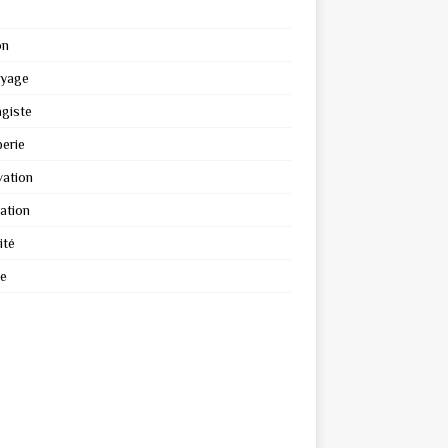
on
oyage
giste
erie
ation
ation
ité
re