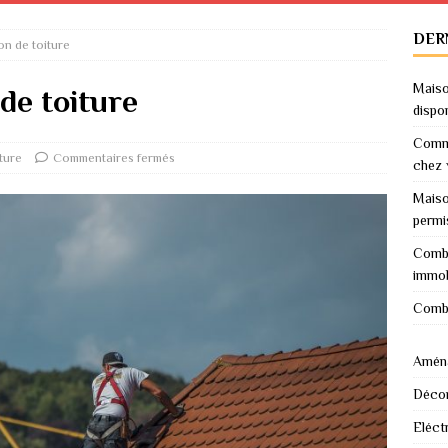
DER
ion de toiture
Maiso
 de toiture
dispo
Comme
ture
Commentaires fermés
chez 
Maiso
permi
Combi
immob
Combi
Amén
Décor
Eléctr