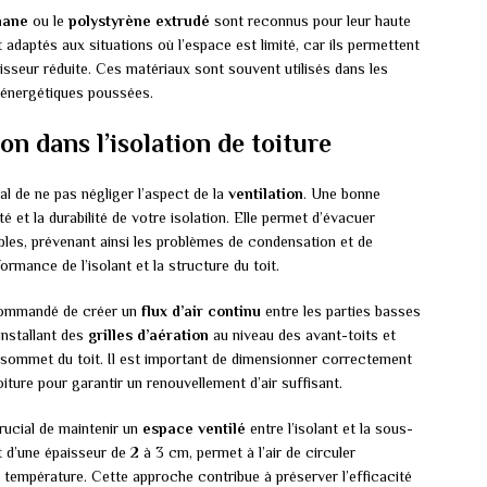
hane
ou le
polystyrène extrudé
sont reconnus pour leur haute
adaptés aux situations où l’espace est limité, car ils permettent
aisseur réduite. Ces matériaux sont souvent utilisés dans les
 énergétiques poussées.
on dans l’isolation de toiture
ial de ne pas négliger l’aspect de la
ventilation
. Une bonne
ité et la durabilité de votre isolation. Elle permet d’évacuer
bles, prévenant ainsi les problèmes de condensation et de
rmance de l’isolant et la structure du toit.
ecommandé de créer un
flux d’air continu
entre les parties basses
 installant des
grilles d’aération
au niveau des avant-toits et
sommet du toit. Il est important de dimensionner correctement
iture pour garantir un renouvellement d’air suffisant.
 crucial de maintenir un
espace ventilé
entre l’isolant et la sous-
d’une épaisseur de 2 à 3 cm, permet à l’air de circuler
la température. Cette approche contribue à préserver l’efficacité