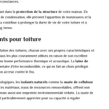
irconstances.
tant dans la
protection de la structure
de votre maison. En
de condensation, elle prévient l’apparition de moisissures et la
a contribue à prolonger la durée de vie de votre toiture et à
ong terme.
ants pour toiture
isolation des toitures, chacun avec ses propres caractéristiques et
iaux les plus couramment utilisés en raison de son excellent
fre une bonne performance thermique et acoustique. La
laine de
ntaire d’être incombustible, ce qui en fait un choix privilégié
on accrue contre le feu.
ologiques, les
isolants naturels
comme la
ouate de cellulose
Ces matériaux, issus de ressources renouvelables, offrent non
ais aussi une empreinte environnementale réduite. La ouate de
est particulièrement appréciée pour sa capacité à réguler