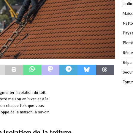
Jardin
Mais
Nett
Paysa
Plomb
Rénov
Répar
Sécur
Toitu
menter l’isolation du toit.
otre maison en hiver et à la
ation chaque fois que vous
loppe de la maison, à savoir
 isolation de la toiture