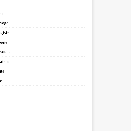
on
oyage
giste
erie
ation
ation
ité
re