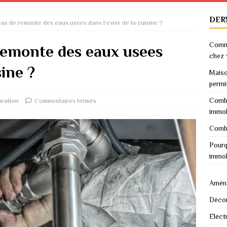
DER
cas de remonte des eaux usees dans l’evier de la cuisine ?
Comme
 remonte des eaux usees
chez 
sine ?
Maiso
permi
Combi
ration
Commentaires fermés
immob
Combi
Pourq
immob
Amén
Décor
Eléctr