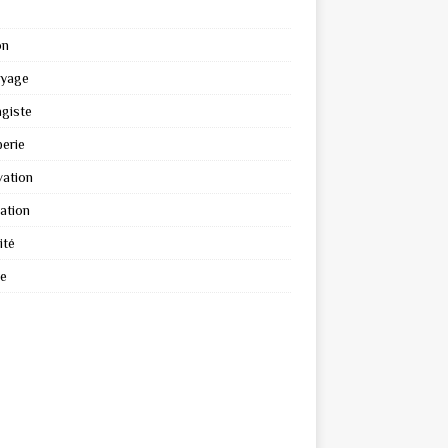
on
oyage
giste
erie
ation
ation
ité
re