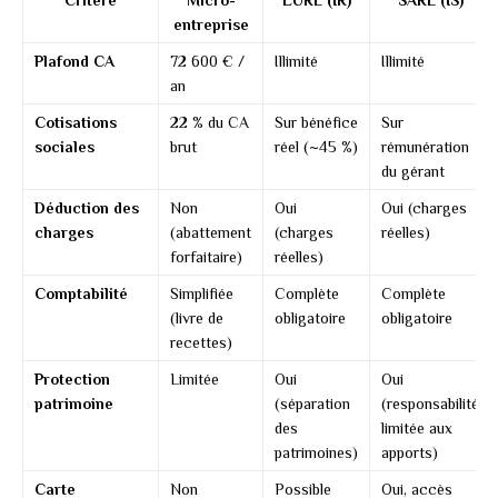
Critère
Micro-
EURL (IR)
SARL (IS)
entreprise
Plafond CA
72 600 € /
Illimité
Illimité
an
Cotisations
22 % du CA
Sur bénéfice
Sur
sociales
brut
réel (~45 %)
rémunération
du gérant
Déduction des
Non
Oui
Oui (charges
charges
(abattement
(charges
réelles)
forfaitaire)
réelles)
Comptabilité
Simplifiée
Complète
Complète
(livre de
obligatoire
obligatoire
recettes)
Protection
Limitée
Oui
Oui
patrimoine
(séparation
(responsabilité
des
limitée aux
patrimoines)
apports)
Carte
Non
Possible
Oui, accès