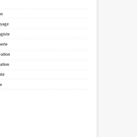
on
oyage
giste
erie
ation
ation
ité
re