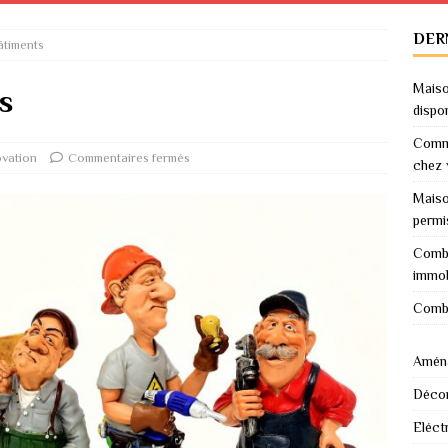
DER
âtiments
Maiso
s
dispo
Comme
vation
Commentaires fermés
chez 
Maiso
permi
Combi
immob
Combi
Amén
Décor
Eléctr