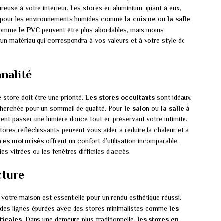
euse à votre intérieur. Les stores en aluminium, quant à eux,
its pour les environnements humides comme
la cuisine
ou
la salle
 comme
le PVC
peuvent être plus abordables, mais moins
un matériau qui correspondra à vos valeurs et à votre style de
nalité
e store doit être une priorité.
Les stores occultants
sont idéaux
echerchée pour un sommeil de qualité. Pour
le salon
ou
la salle à
ssent passer une lumière douce tout en préservant votre intimité.
stores réfléchissants peuvent vous aider à réduire la chaleur et à
res motorisés
offrent un confort d’utilisation incomparable,
es vitrées ou les fenêtres difficiles d’accès.
cture
 votre maison est essentielle pour un rendu esthétique réussi.
ez des lignes épurées avec des stores minimalistes comme
les
ticales
. Dans une demeure plus traditionnelle,
les stores en