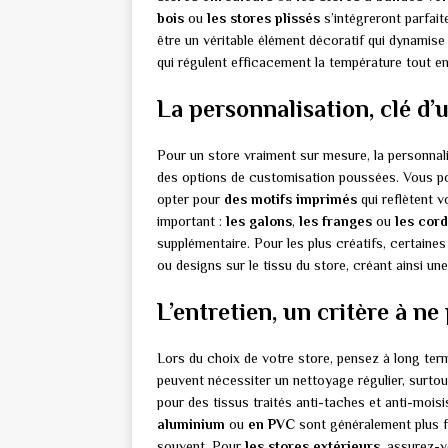
bois
ou
les stores plissés
s’intégreront parfait
être un véritable élément décoratif qui dynamis
qui régulent efficacement la température tout en
La personnalisation, clé d’
Pour un store vraiment sur mesure, la personnal
des options de customisation poussées. Vous po
opter pour
des motifs imprimés
qui reflètent v
important :
les galons
,
les franges
ou
les cor
supplémentaire. Pour les plus créatifs, certaines
ou designs sur le tissu du store, créant ainsi un
L’entretien, un critère à ne
Lors du choix de votre store, pensez à long term
peuvent nécessiter un nettoyage régulier, surtou
pour des tissus traités anti-taches et anti-moisi
aluminium
ou
en PVC
sont généralement plus f
souvent. Pour
les stores extérieurs
, assurez-v