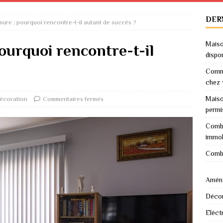
DER
sure : pourquoi rencontre-t-il autant de succès ?
Maiso
ourquoi rencontre-t-il
dispo
Comme
chez 
Maiso
écoration
Commentaires fermés
permi
Combi
immob
Combi
Amén
Décor
Eléctr