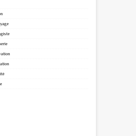
on
oyage
giste
erie
ation
ation
ité
re