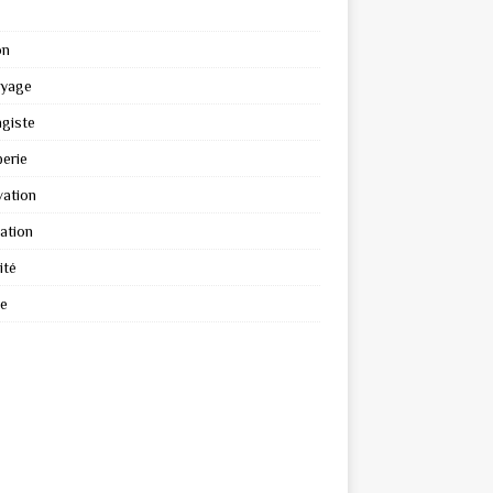
on
oyage
giste
erie
ation
ation
ité
re