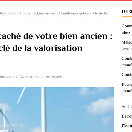
DER
tentiel caché de votre bien ancien : L’audit énergétique, clé de la
Comme
chez 
caché de votre bien ancien :
Maiso
clé de la valorisation
permi
Combi
immob
Combi
énovation
Commentaires fermés
Pourq
immob
Amén
Décor
Eléctr