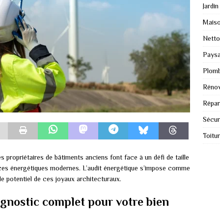
Jardin
Mais
Nett
Paysa
Plomb
Rénov
Répar
Sécur
Toitu
 propriétaires de bâtiments anciens font face à un défi de taille
ences énergétiques modernes. L’audit énergétique s’impose comme
ble potentiel de ces joyaux architecturaux.
agnostic complet pour votre bien