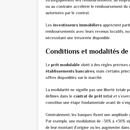
stratégiquement ses remboursements, un emprunt
ou au contraire accélérer le remboursement du cap
autorisées par le contrat.
Les
investisseurs immobiliers
apprécient partic
remboursements avec leurs revenus locatifs, n
nécessitant une trésorerie disponible.
Conditions et modalités d
Le
prêt modulable
obéit à des règles précises q
établissements bancaires
, mais certains pri
offres disponibles sur le marché.
La modularité ne signifie pas une liberté totale 
définies dans le
contrat de prêt
initial et s’ex
constitue une étape fondamentale avant de s’en
Généralement, les banques fixent une amplitude 
Par exemple, une modulation de -30% à +30% sig
de leur montant d’origine ou les augmenter dans 