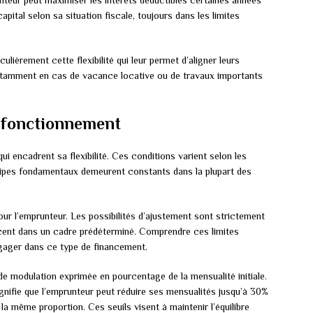
eur peut maximiser les intérêts déductibles certaines années
ital selon sa situation fiscale, toujours dans les limites
ulièrement cette flexibilité qui leur permet d’aligner leurs
otamment en cas de vacance locative ou de travaux importants
e fonctionnement
ui encadrent sa flexibilité. Ces conditions varient selon les
ncipes fondamentaux demeurent constants dans la plupart des
pour l’emprunteur. Les possibilités d’ajustement sont strictement
ercent dans un cadre prédéterminé. Comprendre ces limites
gager dans ce type de financement.
de modulation exprimée en pourcentage de la mensualité initiale.
nifie que l’emprunteur peut réduire ses mensualités jusqu’à 30%
la même proportion. Ces seuils visent à maintenir l’équilibre