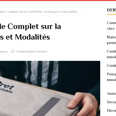
DER
ide Complet sur la Définition, Avantages et Modalités
Comme
de Complet sur la
chez 
s et Modalités
Maiso
permi
Combi
aison
Commentaires fermés
immob
Combi
Pourq
immob
Amén
Décor
Eléctr