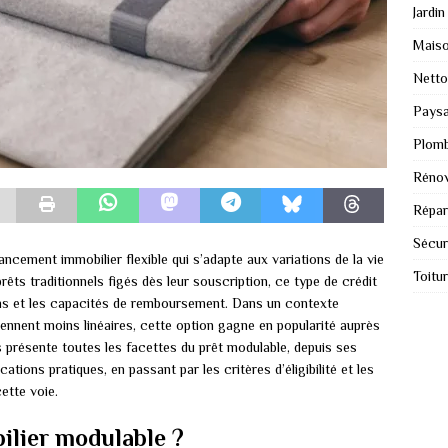
Jardin
Mais
Nett
Paysa
Plomb
Rénov
Répar
Sécur
ncement immobilier flexible qui s’adapte aux variations de la vie
Toitu
êts traditionnels figés dès leur souscription, ce type de crédit
ins et les capacités de remboursement. Dans un contexte
nnent moins linéaires, cette option gagne en popularité auprès
présente toutes les facettes du prêt modulable, depuis ses
tions pratiques, en passant par les critères d’éligibilité et les
ette voie.
ilier modulable ?