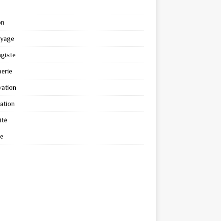
on
oyage
giste
erie
ation
ation
ité
re