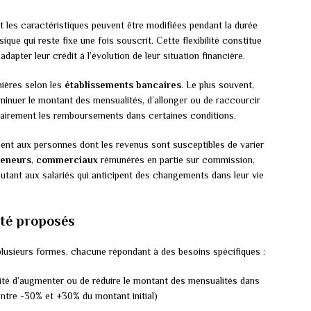
t les caractéristiques peuvent être modifiées pendant la durée
ue qui reste fixe une fois souscrit. Cette flexibilité constitue
apter leur crédit à l’évolution de leur situation financière.
nières selon les
établissements bancaires
. Le plus souvent,
iminuer le montant des mensualités, d’allonger ou de raccourcir
rairement les remboursements dans certaines conditions.
ment aux personnes dont les revenus sont susceptibles de varier
reneurs
,
commerciaux
rémunérés en partie sur commission,
 autant aux salariés qui anticipent des changements dans leur vie
ité proposés
 plusieurs formes, chacune répondant à des besoins spécifiques :
lité d’augmenter ou de réduire le montant des mensualités dans
entre -30% et +30% du montant initial)