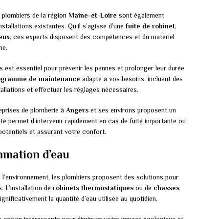
s plombiers de la région
Maine-et-Loire
sont également
installations existantes. Qu’il s’agisse d’une
fuite de robinet
,
eux
, ces experts disposent des compétences et du matériel
me.
s est essentiel pour prévenir les pannes et prolonger leur durée
ogramme de maintenance
adapté à vos besoins, incluant des
stallations et effectuer les réglages nécessaires.
eprises de plomberie à
Angers
et ses environs proposent un
lité permet d’intervenir rapidement en cas de fuite importante ou
potentiels et assurant votre confort.
mmation d’eau
à l’environnement, les plombiers proposent des solutions pour
 L’installation de
robinets thermostatiques
ou de
chasses
gnificativement la quantité d’eau utilisée au quotidien.
 option intéressante pour diminuer votre impact écologique et