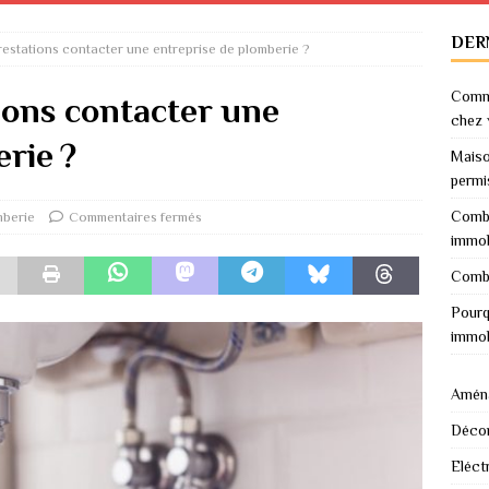
DER
restations contacter une entreprise de plomberie ?
Comme
ions contacter une
chez 
rie ?
Maiso
permi
Combi
mberie
Commentaires fermés
immob
Combi
Pourq
immob
Amén
Décor
Eléctr