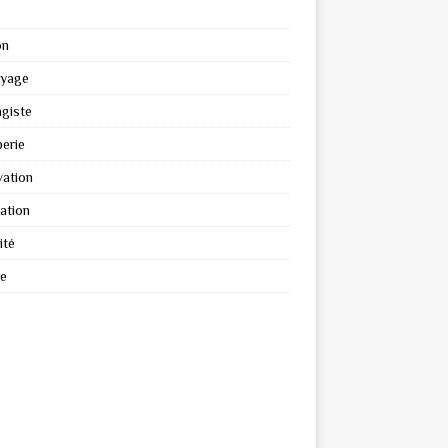
on
oyage
giste
erie
ation
ation
ité
re