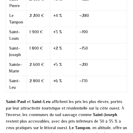
Pierre
Le
2 200 €
+4 %
~280
Tampon
Saint-
1 900 €
+3 %
~190
Louis
Saint-
1 800 €
+2 %
~150
Joseph
Sainte-
2 600 €
+5 %
~210
Marie
Saint-
2 800 €
+6 %
~170
Leu
Saint-Paul
et
Saint-Leu
affichent les prix les plus élevés, portés
par leur attractivité touristique et résidentielle sur la côte ouest. À
l’inverse, les communes du sud sauvage comme
Saint-Joseph
restent plus accessibles, avec des prix inférieurs de 30 à 35 % à
ceux pratiqués sur le littoral ouest.
Le Tampon
, en altitude, offre un