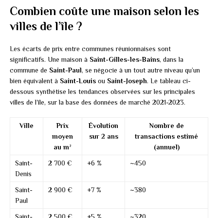
Combien coûte une maison selon les
villes de l’île ?
Les écarts de prix entre communes réunionnaises sont
significatifs. Une maison à
Saint-Gilles-les-Bains
, dans la
commune de
Saint-Paul
, se négocie à un tout autre niveau qu’un
bien équivalent à
Saint-Louis
ou
Saint-Joseph
. Le tableau ci-
dessous synthétise les tendances observées sur les principales
villes de l’île, sur la base des données de marché 2021-2023.
Ville
Prix
Évolution
Nombre de
moyen
sur 2 ans
transactions estimé
au m²
(annuel)
Saint-
2 700 €
+6 %
~450
Denis
Saint-
2 900 €
+7 %
~380
Paul
Saint-
2 500 €
+5 %
~320