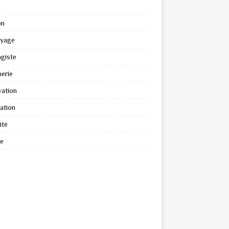
on
oyage
giste
erie
ation
ation
ité
re