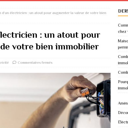
DER
n d’un électricien : un atout pour augmenter la valeur de votre bien
Comme
chez 
lectricien : un atout pour
Maiso
de votre bien immobilier
permi
Combi
ricité
Commentaires fermés
immob
Combi
Pourq
immob
Amén
Décor
Eléctr