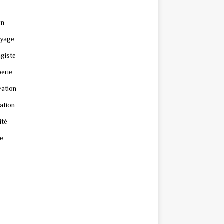
on
oyage
giste
erie
ation
ation
ité
re