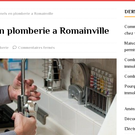
DER
nels en plomberie a Romainville
Comme
n plomberie a Romainville
chez 
Maiso
berie
Commentaires fermés
permi
Combi
immob
Combi
Pourq
immob
Amén
Décor
Eléctr