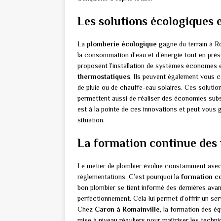
Les solutions écologiques 
La
plomberie écologique
gagne du terrain à Ro
la consommation d’eau et d’énergie tout en pré
proposent l’installation de systèmes économes
thermostatiques
. Ils peuvent également vous c
de pluie ou de chauffe-eau solaires. Ces soluti
permettent aussi de réaliser des économies subst
est à la pointe de ces innovations et peut vous 
situation.
La formation continue des
Le métier de plombier évolue constamment avec l
réglementations. C’est pourquoi la
formation c
bon plombier se tient informé des dernières ava
perfectionnement. Cela lui permet d’offrir un se
Chez
Caron à Romainville
, la formation des é
mise à niveau réguliers pour maîtriser les techn