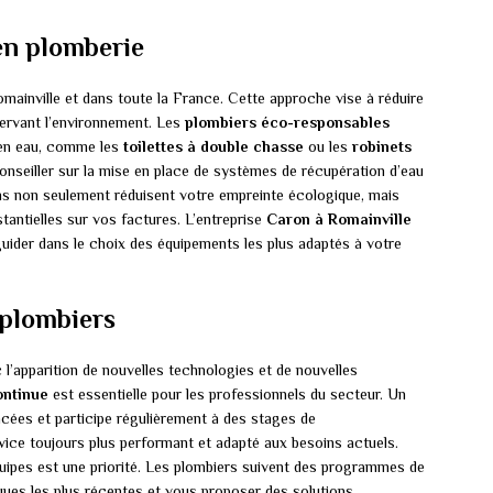
en plomberie
mainville et dans toute la France. Cette approche vise à réduire
servant l’environnement. Les
plombiers éco-responsables
 en eau, comme les
toilettes à double chasse
ou les
robinets
onseiller sur la mise en place de systèmes de récupération d’eau
ons non seulement réduisent votre empreinte écologique, mais
antielles sur vos factures. L’entreprise
Caron à Romainville
guider dans le choix des équipements les plus adaptés à votre
 plombiers
’apparition de nouvelles technologies et de nouvelles
ontinue
est essentielle pour les professionnels du secteur. Un
ncées et participe régulièrement à des stages de
rvice toujours plus performant et adapté aux besoins actuels.
quipes est une priorité. Les plombiers suivent des programmes de
iques les plus récentes et vous proposer des solutions