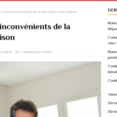
DER
s et les inconvénients de la rénovation d’une maison
Maiso
 inconvénients de la
dispo
ison
Comme
chez 
Maiso
novation
Commentaires fermés
permi
Combi
immob
Combi
Amén
Décor
Eléctr