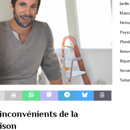
Jardin
Mais
Nett
Paysa
Plomb
Rénov
Répar
Sécur
Toitu
 inconvénients de la
ison