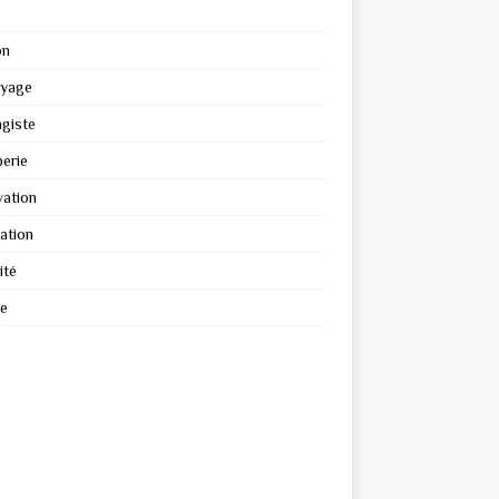
on
oyage
giste
erie
ation
ation
ité
re