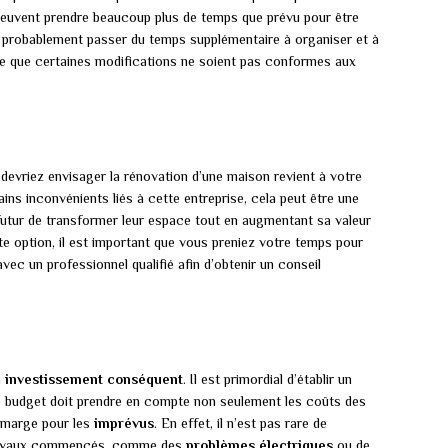
peuvent prendre beaucoup plus de temps que prévu pour être
ra probablement passer du temps supplémentaire à organiser et à
isque que certaines modifications ne soient pas conformes aux
 devriez envisager la rénovation d’une maison revient à votre
ains inconvénients liés à cette entreprise, cela peut être une
 futur de transformer leur espace tout en augmentant sa valeur
 option, il est important que vous preniez votre temps pour
vec un professionnel qualifié afin d’obtenir un conseil
n
investissement conséquent
. Il est primordial d’établir un
e budget doit prendre en compte non seulement les coûts des
e marge pour les
imprévus
. En effet, il n’est pas rare de
 travaux commencés, comme des
problèmes électriques
ou de