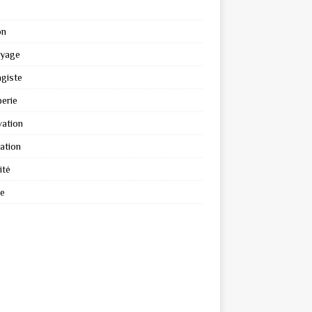
on
oyage
giste
erie
ation
ation
ité
re