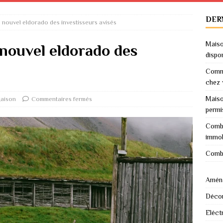
DER
le nouvel eldorado des investisseurs avisés
Maiso
 nouvel eldorado des
dispo
Comme
chez 
Maiso
aison
Commentaires fermés
permi
Combi
immob
Combi
Amén
Décor
Eléctr