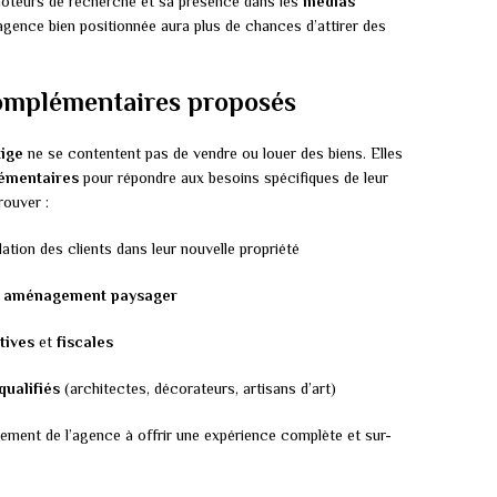
moteurs de recherche et sa présence dans les
médias
agence bien positionnée aura plus de chances d’attirer des
complémentaires proposés
tige
ne se contentent pas de vendre ou louer des biens. Elles
émentaires
pour répondre aux besoins spécifiques de leur
rouver :
llation des clients dans leur nouvelle propriété
n
aménagement paysager
tives
et
fiscales
qualifiés
(architectes, décorateurs, artisans d’art)
ement de l’agence à offrir une expérience complète et sur-