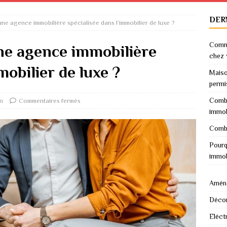
DER
e agence immobilière spécialisée dans l’immobilier de luxe ?
Comme
e agence immobilière
chez 
mobilier de luxe ?
Maiso
permi
Combi
n
Commentaires fermés
immob
Combi
Pourq
immob
Amén
Décor
Eléctr