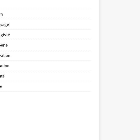
on
oyage
giste
erie
ation
ation
ité
re