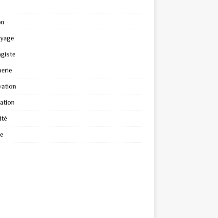
on
oyage
giste
erie
ation
ation
ité
re