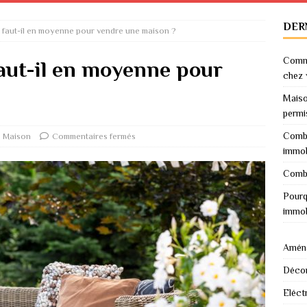
DER
s faut-il en moyenne pour vendre une maison ?
Comme
faut-il en moyenne pour
chez 
Maiso
permi
Combi
Maison
Commentaires fermés
immob
Combi
Pourq
immob
Amén
Décor
Eléctr