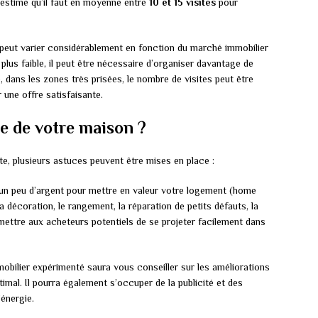
estime qu’il faut en moyenne entre
10 et 15 visites
pour
re peut varier considérablement en fonction du marché immobilier
plus faible, il peut être nécessaire d’organiser davantage de
e, dans les zones très prisées, le nombre de visites peut être
 une offre satisfaisante.
e de votre maison ?
te, plusieurs astuces peuvent être mises en place :
un peu d’argent pour mettre en valeur votre logement (home
a décoration, le rangement, la réparation de petits défauts, la
mettre aux acheteurs potentiels de se projeter facilement dans
obilier expérimenté saura vous conseiller sur les améliorations
timal. Il pourra également s’occuper de la publicité et des
’énergie.