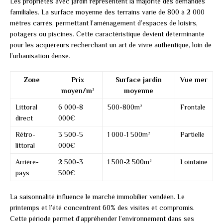
Les propriétés avec jardin représentent la majorité des demandes
familiales. La surface moyenne des terrains varie de 800 à 2 000
mètres carrés, permettant l’aménagement d’espaces de loisirs,
potagers ou piscines. Cette caractéristique devient déterminante
pour les acquéreurs recherchant un art de vivre authentique, loin de
l’urbanisation dense.
Zone
Prix
Surface jardin
Vue mer
moyen/m²
moyenne
Littoral
6 000-8
500-800m²
Frontale
direct
000€
Rétro-
3 500-5
1 000-1 500m²
Partielle
littoral
000€
Arrière-
2 500-3
1 500-2 500m²
Lointaine
pays
500€
La saisonnalité influence le marché immobilier vendéen. Le
printemps et l’été concentrent 60% des visites et compromis.
Cette période permet d’appréhender l’environnement dans ses