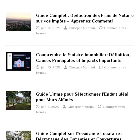
Guide Complet : Déduction des Frais de Notaire
sur vos Impôts – Apprenez Comment!
juin 14, 2025
Giuseppe Mancini
Commentaires
fermés
Comprendre le Sinistre Immobilier: Définition,
Causes Principales et Impacts Importants
juin 10, 2025
Giuseppe Mancini
Commentaires
fermés
Guide Ultime pour Sélectionner l’Enduit Idéal
pour Murs Abîmés
juin 6, 2025
Giuseppe Mancini
Commentaires
fermés
Guide Complet sur l’Assurance Locataire :
Décryptage des Garanties et Couvertures